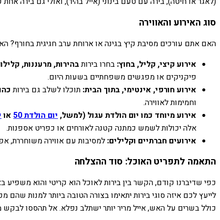
(לאגר או חיטה), בירה עם טעם בינוני (אייל בהיר), ואולי גם בירה אח
סוג האירוע והאווירה
האם אתם עורכים מסיבת קיץ בגינה או ארוחת ערב חגיגית בחורף? האוו
אירוע קיצי, קליל, בחוץ:
בחרו בירות
בהירות, מרעננות, קלילו
פיקניקים או מפגשים משפחתיים בשעות היום.
אירוע חורפי, אינטימי, בתוך הבית:
תוכלו לשלב גם בירות
כהו
וחמימות לאווירה.
אירוע מיוחד כמו יום הולדת עגול (למשל,
יום הולדת 50
או
י
אלה יכולות לשמש כמתנה קטנה לאורחים או כפריט אספנות.
אירועים חברתיים וקלילים:
למסיבות עם אווירה משוחררת, אפשר
התאמה לתפריט האוכל: סוד ההצלחה
כפי שדיברנו קודם, הקשר בין בירות לאוכל הוא קריטי והוא משפיע ב
לייעץ לכם איזה סוגי בירות יתאימו בצורה הטובה ביותר למנות שהם מכי
כולל בשרים על האש, אייל מריר יותר ישתלב נפלא. אל תהססו לבקש 