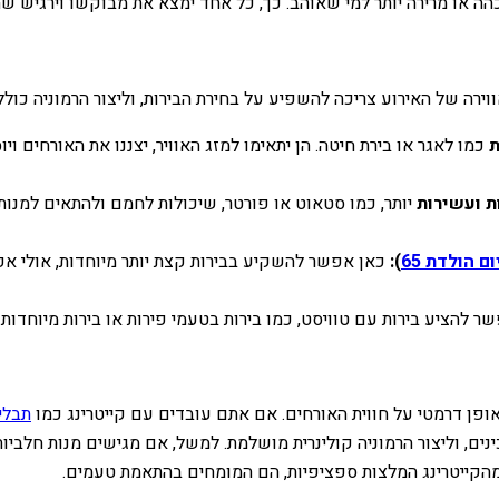
ת כהה או מרירה יותר למי שאוהב. כך, כל אחד ימצא את מבוקשו וירגיש ש
ירה של האירוע צריכה להשפיע על בחירת הבירות, וליצור הרמוניה כולל
ת
כמו לאגר או בירת חיטה. הן יתאימו למזג האוויר, יצננו את האורחים ו
ת ועשירות
יותר, כמו סטאוט או פורטר, שיכולות לחמם ולהתאים למנות כ
ום הולדת 65
):
כאן אפשר להשקיע בבירות קצת יותר מיוחדות, אולי אפיל
 להציע בירות עם טוויסט, כמו בירות בטעמי פירות או בירות מיוחדות
אופן דרמטי על חווית האורחים. אם אתם עובדים עם קייטרינג כמו
תבלין
נים, וליצור הרמוניה קולינרית מושלמת. למשל, אם מגישים מנות חלביות
מהקייטרינג המלצות ספציפיות, הם המומחים בהתאמת טעמים.