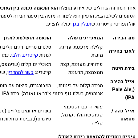
אחד הסודות הגדולים של אירוע מוצלח הוא
התאמה נכונה בין האוכ
הטעמים לשלב הבא. הרעיון הוא ליצור הרמוניה בין טעמי הבירה לטעמי
של תפריטי קייטרינג ש
תבלין בגן
יכולה להציע:
סוג הבירה
המאפיינים שלה
התאמה מושלמת למזון
קלילה, מרעננת, עדינה,
סלטים טריים, דגים קלים (
לאגר בהירה
מוגזת
למנות
קייטרינג חלבי
, כמו 
פירותית, מעוננת, קצת
מאכלי ים קלים (שרימפס, קל
בירת חיטה
חמצמצה, מרעננת
קייטרינג
כשר למהדרין
, שש
אייל בהירה
מרירה קלות עד בינונית,
המבורגרים, פיצות עם תוספ
(Pale Ale,
ארומטית, בעלת גוף בינוני
צ'דר או גאודה). בירת IPA תתאים במיוחד למנות עם הרבה תבלינים או מרירות מסוימת.
IPA)
עשירה, כבדה, טעמי
אייל כהה /
בשרים אדומים צלויים (סטי
קפה, שוקולד, קרמל,
סטאוט
טירמיסו), גבינות כחולות ח
קלייה
טיפים נוספים להתאמת בירות לאוכל: