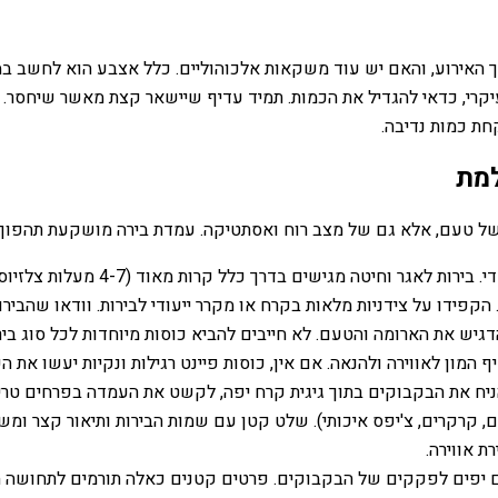
יקרי, כדאי להגדיל את הכמות. תמיד עדיף שיישאר קצת מאשר שיחסר. 
חת כמות נדיבה.
למת
ין של טעם, אלא גם של מצב רוח ואסתטיקה. עמדת בירה מושקעת תהפוך
 הקפידו על צידניות מלאות בקרח או מקרר ייעודי לבירות. וודאו שהבי
יש את הארומה והטעם. לא חייבים להביא כוסות מיוחדות לכל סוג בירה,
סיף המון לאווירה ולהנאה. אם אין, כוסות פיינט רגילות ונקיות יעשו את
יח את הבקבוקים בתוך גיגית קרח יפה, לקשט את העמדה בפרחים טריי
ם, קרקרים, צ'יפס איכותי). שלט קטן עם שמות הבירות ותיאור קצר ומש
ת אווירה.
ם יפים לפקקים של הבקבוקים. פרטים קטנים כאלה תורמים לתחושה 