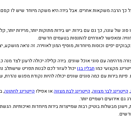
 כך הרבה משקאות אחרים. אבל בירה היא משקה מיוחד שיש לו קסם מש
וג של עוגה, כך גם עם בירות. יש בירות מתוקות יותר, מרירות יותר, 
החוויה ומאפשר לאורחים להתנסות בטעמים חדשים.
בוקים יפים וכוסות מיוחדות, מוסיף המון לאווירה. זה נראה מושקע, י
בצורה מדהימה עם סוגי אוכל שונים. בירה קלילה יכולה לרענן לצד מנה
יטרינג מקצועי כמו
תבלין בגן
יכול לעזור לכם לבנות תפריט שישתלב נ
ינת בירות עם כמה סוגים שונים יכולה להיות נקודת מפגש נהדרת, שבה
,
קייטרינג לבר מצווה
,
קייטרינג לבת מצווה
או אפילו
קייטרינג לחתונה
, ב
ג גם אירועים רשמיים יותר.
ישנן מבשלות בוטיק רבות שמייצרות בירות מיוחדות ואיכותיות. הגשת
דשים.