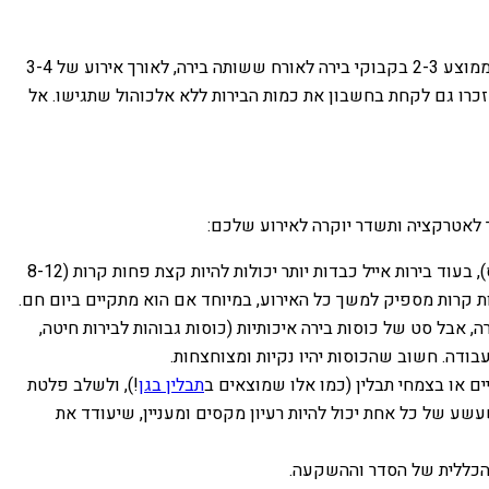
כמה בירה צריך? זו שאלה טובה! התשובה תלויה במספר האורחים, משך האירוע, והאם יש עוד משקאות אלכוהוליים. כלל אצבע הוא לחשב בממוצע 2-3 בקבוקי בירה לאורח ששותה בירה, לאורך אירוע של 3-4
זכרו גם לקחת בחשבון את כמות הבירות ללא אלכוהול שתגישו. אל
 לאטרקציה ותשדר יוקרה לאירוע שלכם:
בירה חייבת להיות קרה, אבל לא קפואה מדי. בירות לאגר וחיטה מגישים בדרך כלל קרות מאוד (4-7 מעלות צלזיוס), בעוד בירות אייל כבדות יותר יכולות להיות קצת פחות קרות (8-12
רות קרות מספיק למשך כל האירוע, במיוחד אם הוא מתקיים ביום חם.
 אבל סט של כוסות בירה איכותיות (כוסות גבוהות לבירות חיטה,
 העבודה. חשוב שהכוסות יהיו נקיות ומצוחצחות.
ם או בצמחי תבלין (כמו אלו שמוצאים ב
תבלין בגן
!), ולשלב פלטת
עשע של כל אחת יכול להיות רעיון מקסים ומעניין, שיעודד את
הכללית של הסדר וההשקעה.