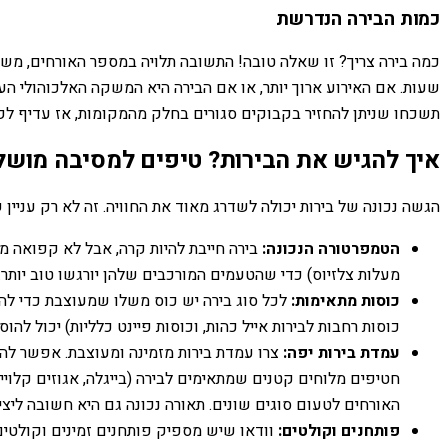
כמות הבירה הנדרשת
שעות. אם האירוע ארוך יותר, או אם הבירה היא המשקה האלכוהולי הע
תשכחו שניתן להחזיר בקבוקים סגורים בחלק מהמקומות, אז עדיף לק
איך להגיש את הבירות? טיפים למסיבה מוש
הגשה נכונה של בירות יכולה לשדרג מאוד את החוויה. זה לא רק עני
הטמפרטורה הנכונה:
מעלות צלזיוס) כדי שהטעמים המורכבים שלהן יורגשו טוב יותר.
כוסות מתאימות:
לכל סוג בירה יש כוס משלו שמעוצבת כדי להדג
כוסות רחבות לבירות אייל כהות, וכוסות פיינט כלליות) יכול להו
עמדת בירות יפה:
צרו עמדת בירות מזמינה ומעוצבת. אפשר להנ
חטיפים מלוחים קטנים שמתאימים לבירה (בייגלה, אגוזים קלויי
האורחים לטעום סוגים שונים. תאורה נכונה גם היא חשובה ליציר
פותחנים וקולטים:
וודאו שיש מספיק פותחנים זמינים וקולטי