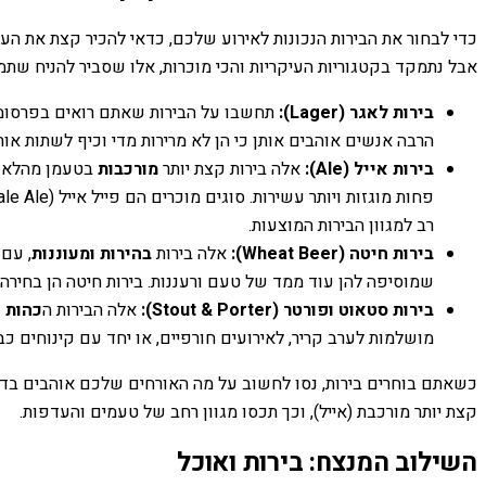
כדי לבחור את הבירות הנכונות לאירוע שלכם, כדאי להכיר קצת את העו
אבל נתמקד בקטגוריות העיקריות והכי מוכרות, אלו שסביר להניח שתמ
בירות
לאגר
(Lager):
תחשבו על הבירות שאתם רואים בפרסומו
הרבה אנשים אוהבים אותן כי הן לא מרירות מדי וכיף לשתות א
בירות
אייל
(Ale):
אלה בירות קצת יותר
מורכבות
בטעמן מהלאגר.
פחות מוגזות ויותר עשירות. סוגים מוכרים הם פייל אייל (Pale Ale), שהיא בירה מאוזנת וכיפית, ואינדיאן פייל אייל (IPA), שהיא בירה יותר
רב למגוון הבירות המוצעות.
בירות
חיטה
(Wheat Beer):
אלה בירות
בהירות ומעוננות
, עם
שמוסיפה להן עוד ממד של טעם ורעננות. בירות חיטה הן בחירה 
בירות
סטאוט
ו
פורטר
(Stout & Porter):
אלה הבירות ה
כהות
ו
מושלמות לערב קריר, לאירועים חורפיים, או יחד עם קינוחים כ
כשאתם בוחרים בירות, נסו לחשוב על מה האורחים שלכם אוהבים בדרך 
קצת יותר מורכבת (אייל), וכך תכסו מגוון רחב של טעמים והעדפות.
השילוב המנצח: בירות ואוכל