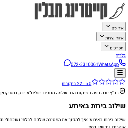
אירועים
איזורי שירות
תפריטים
גלריה
072-3310061
WhatsApp
5.0
·
22
ביקורות
בד״ץ יורה דעה בפיקוח הרב שלמה מחפוד שליט״א, ירק גוש קטיף
שילוב בירות באירוע
שילוב בירות באירוע: איך להפוך את המסיבה שלכם לבלתי נשכחת? תא
אוהבים. עכשיו, דמיי