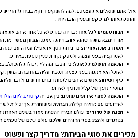
אולי אתם שואלים את עצמכם: למה להשקיע דווקא בבירות? הרי יש כל
והופכת אותו למושקע ומעניין הרבה יותר:
מגוון טעמים לכל אחד:
בדיוק כמו שלא כל אחד אוהב את אותו ס
אורח ימצא משהו שהוא אוהב וייהנה ממנו. המגוון מעשיר את 
משדרג את האווירה:
בר בירות קטן, או אפילו עמדה עם כמה בק
לאטרקציה בפני עצמה, ולספק נקודת עניין נוספת באירוע.
התאמה מושלמת לאוכל:
בירות, בדומה ליין, יכולות להשתלב 
לאוכל היא אמנות בפני עצמה, ונסביר עליה בהרחבה בהמשך. קי
כיף ושיחה:
אנשים אוהבים לנסות דברים חדשים ולדבר עליהם. פ
ומוסיף נופך של קלילות וכיף לאירוע.
התאמה לסוגי אירועים שונים:
בין אם זה
קייטרינג ליום הולדת
לאירועים עם אווירה קלילה, חברתית ומשוחררת, אך יכולות לשדר
הצגה של טרנדים:
עולם הבירה התפתח מאוד בשנים האחרונות, ו
בטרנדים ולהציג בפני האורחים שלכם עולם שלם של טעמים ח
מכירים את סוגי הבירות? מדריך קצר ופשוט