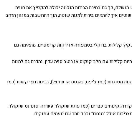
מושלם, כך גם בחירת הבירות הנכונה יכולה להקפיץ את חווית
שוטים איך להתאים בירות למנות שונות, תוך התחשבות במגוון הרחב
ת קיץ קלילות, ברוקלי בטמפורה או ירקות קריספיים. מתאימה גם
תיות קלילות עם חלב קוקוס או רוטב סויה עדין. נהדרת גם למנות
נות מטוגנות (כמו צ'יפס, נאגטס או שניצל), גבינות חצי קשות (כמו
קדרה, קינוחים כבדים (כמו עוגת שוקולד עשירה, פונדנט שוקולד,
צריכות אוכל "מנחם" וכבד יותר עם טעמים עמוקים.