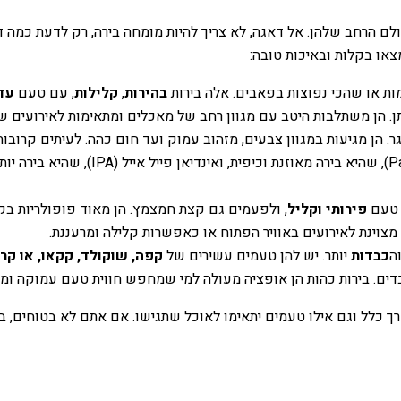
לם הרחב שלהן. אל דאגה, לא צריך להיות מומחה בירה, רק לדעת כמה דבר
צאו בקלות ובאיכות טובה:
ת או שהכי נפוצות בפאבים. אלה בירות
בהירות
,
קלילות
, עם טעם
עדי
ותן. הן משתלבות היטב עם מגוון רחב של מאכלים ומתאימות לאירועים 
 הן מגיעות במגוון צבעים, מזהוב עמוק ועד חום כהה. לעיתים קרובו
 טעם
פירותי וקליל
, ולפעמים גם קצת חמצמץ. הן מאוד פופולריות בקי
מצוינת לאירועים באוויר הפתוח או כאפשרות קלילה ומרעננת.
ה
כבדות
יותר. יש להן טעמים עשירים של
קפה, שוקולד, קקאו, או קר
בדים. בירות כהות הן אופציה מעולה למי שמחפש חווית טעם עמוקה ומי
כלל וגם אילו טעמים יתאימו לאוכל שתגישו. אם אתם לא בטוחים, בחר