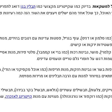
ל למשקאות
. בדיוק כמו שקייטרינג מקצועי כמו
תבלין בגן
דואג לתפריט 
 האוכל, כך שכל אחד מהם ישלים ויעצים את השני. הנה כמה רעיונות פ
כמו סלמון או דניס), עוף בגריל, פסטות עדינות עם רטבים בהירים, מנו
פשטידות ירקות או קישים.
מרי), סושי, גבינות רכות (כמו ברי או קממבר), סלטי פירות, מנות אסיי
מות דגש על חומרי גלם טריים וטעמים עדינים.
ות בשר או גבינות חזקות, מנות חריפות (כמו אוכל מקסיקני או הודי), מ
יקים, צלעות), תבשילים עשירים (גולאש, תבשיל בקר בבירה), תבשילי 
זקות (כמו רוקפור או גורגונזולה). מצוינת עם מנות
קייטרינג לאזכרה
, שמ