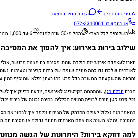
לתפריט ומחירים
הצעת מחיר בווצאפ
או התקשרו:
072-3310061
משלוחים לכל הארץ
החל מ-50 ש״ח למנה
6 עד 1,000 מנות
שילוב בירות באירוע: איך להפוך את המסיב
תארו לעצמכם אירוע: יום הולדת שמח, מסיבת בת מצווה מרגשת, אולי 
לאורחים שלכם גם כמה סוגים שונים של בירות קרירות וטעימות. נשמע נ
ומראה שהשקעתם מחשבה בכל פרט. זהו רעיון נפלא שמוסיף המון ענ
חברת
תבלין בגן
, שמתמחה בקייטרינג לאירועים, יודעת בדיוק איך לש
וכל פרט קטן תורם לבניית החוויה הכללית. בחירה נכונה של בירות יכו
במאמר הזה נצלול לעולם המרתק של הבירות ונלמד איך לבחור את הסוג
המסיבה. זה לא משנה אם אתם מארחים חתונה גדולה או מסיבת יום הולד
למה דווקא בירות? היתרונות של הגשה מגוונת