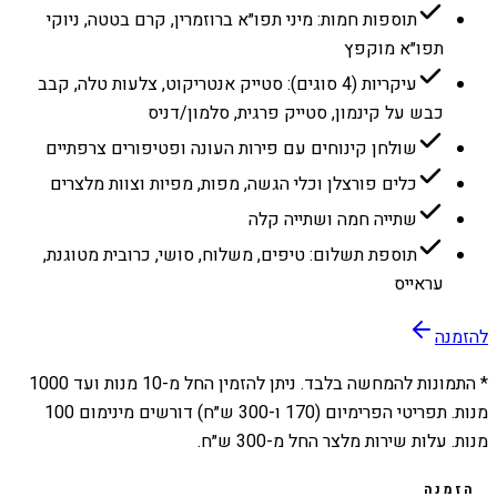
תוספות חמות: מיני תפו״א ברוזמרין, קרם בטטה, ניוקי
תפו״א מוקפץ
עיקריות (4 סוגים): סטייק אנטריקוט, צלעות טלה, קבב
כבש על קינמון, סטייק פרגית, סלמון/דניס
שולחן קינוחים עם פירות העונה ופטיפורים צרפתיים
כלים פורצלן וכלי הגשה, מפות, מפיות וצוות מלצרים
שתייה חמה ושתייה קלה
תוספת תשלום: טיפים, משלוח, סושי, כרובית מטוגנת,
עראייס
להזמנה
* התמונות להמחשה בלבד. ניתן להזמין החל מ-
10
מנות ועד
1000
מנות. תפריטי הפרימיום (170 ו-300 ש״ח) דורשים מינימום 100
מנות. עלות שירות מלצר החל מ-300 ש״ח.
הזמנה