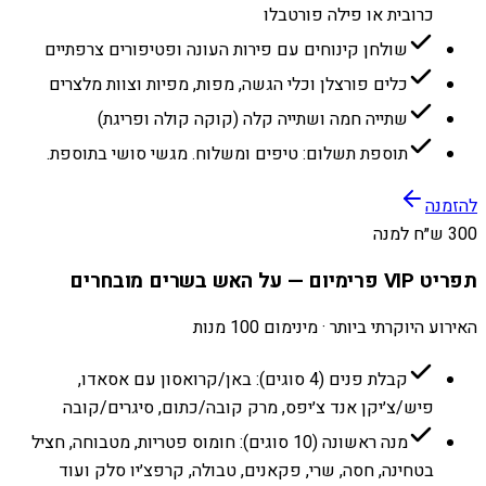
כרובית או פילה פורטבלו
שולחן קינוחים עם פירות העונה ופטיפורים צרפתיים
כלים פורצלן וכלי הגשה, מפות, מפיות וצוות מלצרים
שתייה חמה ושתייה קלה (קוקה קולה ופריגת)
תוספת תשלום: טיפים ומשלוח. מגשי סושי בתוספת.
להזמנה
300 ש״ח למנה
תפריט VIP פרימיום — על האש בשרים מובחרים
האירוע היוקרתי ביותר · מינימום 100 מנות
קבלת פנים (4 סוגים): באן/קרואסון עם אסאדו,
פיש/צ׳יקן אנד צ׳יפס, מרק קובה/כתום, סיגרים/קובה
מנה ראשונה (10 סוגים): חומוס פטריות, מטבוחה, חציל
בטחינה, חסה, שרי, פקאנים, טבולה, קרפצ׳יו סלק ועוד