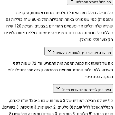
מה כלול במחיר החבילה?
כל חבילה כוללת את האוכל (סלטים, מנות ראשונות, עיקריות
ותוספות) כפי שמפורט באתר. החבילות החל מ-80 ש״ח כוללות גם
שתייה קלה וכלים חד-פעמיים מהודרים בצבעים. חבילת 120 ש״ח
כוללת כלי חרסינה מהודרים. תפריטי הפרימיום כוללים צוות מלצרים
מקצועי וכלי פורצלן.
מה קורה אם אני צריך לשנות את ההזמנה?
אפשר לשנות את כמות המנות ואת התפריט עד 72 שעות לפני
האירוע ללא עלות נוספת. שינויים בהתראה קצרה יותר יטופלו לפי
המקרה הספציפי.
האם ניתן להזמין גם לסעודות שבת?
כן! יש לנו חבילה ייעודית של 3 סעודות שבת ב-135 ש״ח לאדם,
הכוללת אוכל לליל שבת (8 סלטים, 2 ראשונות, 3 תוספות, 3 בשרים),
שבת בבוקר (8 סלטים, 3 תוספות, 3 בשרים) וסעודה שלישית (8