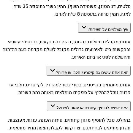
סלטים, דג מטוגן, פשטידת השף). חמין בשרי בתוספת 35 ש״ח
למנה, חמין פרווה בתוספת 8 ש״ח לאדם.
איך משלמים על השירות?
אנחנו מקבלים תשלום במזומן, בהעברה בנקאית, בכרטיסי אשראי
ובבקשות ביט. לאירועים גדולים מקובל לשלם מקדמה בעת ההזמנה
וההשלמה לפני או ביום האירוע.
האם אתם עושים גם קייטרינג חלבי או פרווה?
אנחנו מתמחים בקייטרינג בשרי כשר למהדרין. לקייטרינג חלבי או
פרווה נוכל להמליץ על ספקים מומלצים באותה רמת כשרות.
האם אפשר להוסיף קינוחים או עוגות לאירוע?
בהחלט. נוכל להוסיף מגוון קינוחים, פירות העונה, עוגות מעוצבות
ומזנון מתוקים לבחירתכם. צרו קשר לקבלת הצעת מחיר מותאמת.