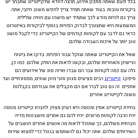
בכל פעם שאתה מתכנן אירוע, תרצה לוודא שלקייטרינג שתבחר יש
ביקורות טובות. בעוד שאתה תמיד צריך לחפש משוב חיובי, אתה
צריך גם להיות מודע לכך שתמיד יש מישהו עם חוויה שלילית.
המשמעות היא שתצטרך לבדוק הפניות בנוסף לביקורות באינטרנט.
כדאי גם לדבר עם לקוחות קודמים של הקייטרינג כדי לקבל מושג
טוב יותר על איכות העבודה שלהם.
שאל את הקייטרינג שאתה שוקל עבור הפניות. בדקו את ביטוח
הרישיון והאחריות שלהם, ובקשו לראות את התיק שלהם. כמו כן,
גלה עם כמה לקוחות עבר הם עבדו ואיזה סוג של אירועים הם
סיפקו.
קייטרינג
רבים מציעים מגוון סוגי מזון שונים, ממסורתיים ועד
אתניים. זה גם טוב לברר אם הם מקבלים את עבודתם בקבלנות
משנה לקייטרינג אחרים.
בחירת קייטרינג אמין ומנוסה היא רעיון מצוין. לחברת קייטרינג מנוסה
יהיו הרבה לקוחות מרוצים. יהיו להם גם אתרים וחשבונות מדיה
חברתית משלהם, כך שתוכל לראות מה אנשים אחרים חושבים על
השירותים שלהם. אתה יכול גם להשתמש בגוגל כדי למצוא שירות