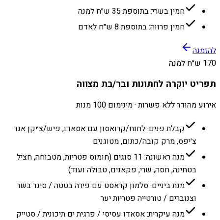
חמין בשרי: בתוספת 35 ש״ח למנה
חמין פרווה: בתוספת 8 ש״ח לאדם
להזמנה
170 ש״ח למנה
תפריט יוקרה לחתונות ובר/בת מצווה
אירוע מהודר ללא פשרות · מינימום 100 מנות
קבלת פנים: לחוח/קרואסון עם אסאדו, פיש/צ׳יקן אנד
צ׳יפס, מרק קובה/כתום, מטוגנים
מנה ראשונה: 11 סוגים (חומוס פטריות, מטבוחה, חציל
בטחינה, חסה, שרי, פקאנים, טבולה ועוד)
מנת ביניים: סלמון קראסט עם פירה בטטה / סיגר בשר
וצנוברים / טורטייה פטריות יער
מנה עיקרית: אסאדו עסיסי / פרגית ים תיכונית / סטייק