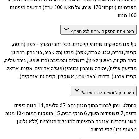
הפרימיום (יוקרתי 170 ש״ח, על האש 300 ש״ח) דורשים מינימום
100 מנות.
האם אתם מספקים שירות לכל הארץ?
כן! אנו מספקים שירותי קייטרינג בכל רחבי הארץ - צפון (חיפה,
קריות, נהריה, עכו, טבריה, צפת), מרכז (תל אביב, בני ברק, רמת גן,
פתח תקווה, ראשון לציון), ירושלים והסביבה (בית שמש, ביתר עילית,
מודיעין עילית), יהודה שומרון ובנימין (מעלה אדומים, אפרת, אריאל,
קריית ארבע), ודרום (באר שבע, אשקלון, קרית גת, אופקים).
האם ניתן להתאים את התפריט?
בהחלט. ניתן לבחור מתוך מגוון רחב: 27 סלטים, 14 מנות ביניים
ודגים, 7 פשטידות השף, 6 מרקי הבית, 15 תוספות חמות ו-13 מנות
בשר עיקריות. אנו גם מתאימים למגבלות תזונתיות (ללא גלוטן,
טבעוני וכו׳) לפי דרישה.